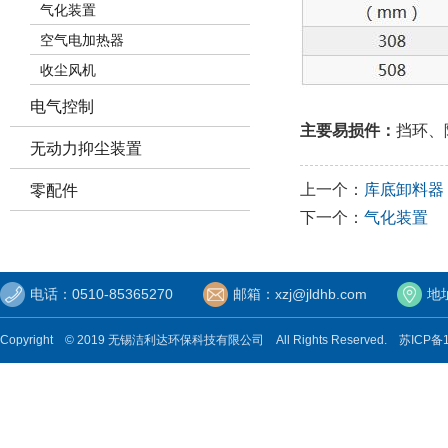
气化装置
空气电加热器
收尘风机
电气控制
主要易损件：
挡环、
无动力抑尘装置
上一个：
库底卸料器
零配件
下一个：
气化装置
电话：0510-85365270
邮箱：xzj@jldhb.com
地
Copyright © 2019 无锡洁利达环保科技有限公司 All Rights Reserved.
苏ICP备